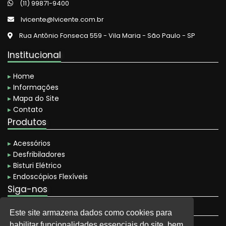
(11) 99871-9400
Manutenção de Equipamentos Médicos
lvicente@lvicente.com.br
Rua Antônio Fonseca 559 - Vila Maria - São Paulo - SP
Manutenção de Equipamentos Médicos em São Paulo
Institucional
Manutenção de Fonte de Luz Hospitalar
Manutenção de Instrumentos Cirúrgicos
▸
Home
▸
Informações
Manutenção de Insuflador
▸
Mapa do Site
▸
Contato
Manutenção de Material Cirúrgico
Produtos
Manutenção de Perfurador Ósseo
▸
Acessórios
Manutenção de Perfurador Ósseo em São Paulo
▸
Desfribiladores
▸
Bisturi Elétrico
Manutenção de Processadora de Imagem
▸
Endoscópios Flexíveis
Siga-nos
Manutenção de Regulador de Pressão Hospitalar
- @l.vicente
Manutenção em Equipamentos Hospitalares
Este site armazena dados como cookies para
- @l.vicente
habilitar funcionalidades essenciais do site, bem