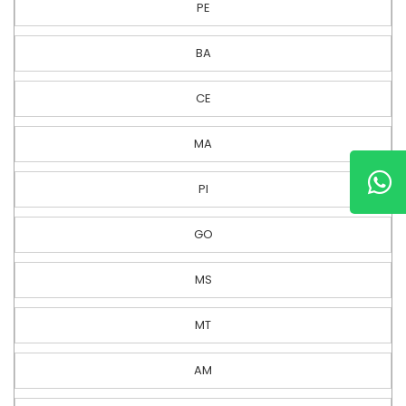
PE
BA
CE
MA
PI
GO
MS
MT
AM